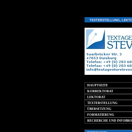
Warning
: session_start(): Cannot start session when headers already s
TEXTERSTELLUNG, LEKT
HAUPTSEITE
KORREKTORAT
LEKTORAT
TEXTERSTELLUNG
ÜBERSETZUNG
FORMATIERUNG
RECHERCHE UND INFOBR