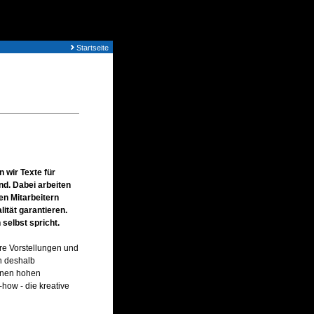
Startseite
n wir Texte für
d. Dabei arbeiten
en Mitarbeitern
ität garantieren.
 selbst spricht.
Ihre Vorstellungen und
n deshalb
einen hohen
how - die kreative