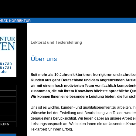
ent in
/home/q6rbdc3cnvhg/public_html/header.php
on line
8
ORAT, KORREKTUR
Lektorat und Texterstellung
Über uns
Seit mehr als 10 Jahren lektorieren, korrigieren und schreibe
Kunden aus ganz Deutschland und dem angrenzenden Auslan
wir mit einem hoch motivierten Team von fachlich kompetent
zusammen, die mit ihrem Know-how höchste sprachliche Qual
Wir können Ihnen eine besondere Leistung bieten, die für sich
Uns ist es wichtig, kunden- und qualitätsorientiert zu arbeiten. 
Wünsche bei der Erstellung und Bearbeitung von Texten werde
genauestens berücksichtigt. Wir legen dabei an unsere Arbeit 
Leistungsanspruch an. Wir bieten Ihnen ein umfassendes Know-
OKING
Textarbeit für Ihren Erfolg.